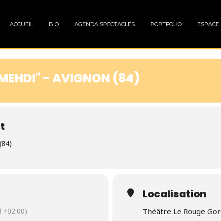
ACCUEIL
BIO
AGENDA SPECTACLES
PORTFOLIO
ESPACE
MEHDI" - AVIGNON (84)
t
(84)
Localisation
T+02:00)
Théâtre Le Rouge Gorg