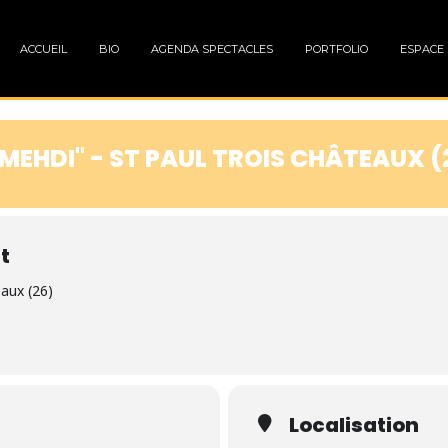
ACCUEIL
BIO
AGENDA SPECTACLES
PORTFOLIO
ESPACE
EHDI" - ST PAUL TROIS CHÂTEAUX (
t
eaux (26)
Localisation